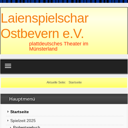
Laienspielschar
Ostbevern e.V.
plattdeutsches Theater im
Münsterland
Sonstiges
Aktuelle Seite:
Startseite
Rechtliches
Hauptmenü
Startseite
Spielzeit 2025
Probentagebuch