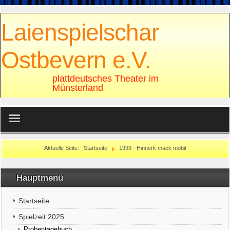
Laienspielschar
Ostbevern e.V.
plattdeutsches Theater im
Münsterland
Sonstiges
Aktuelle Seite:
Startseite
1999 - Hinnerk mäck mobil
Rechtliches
Hauptmenü
Startseite
Spielzeit 2025
Probentagebuch