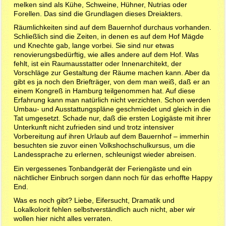
melken sind als Kühe, Schweine, Hühner, Nutrias oder
Forellen. Das sind die Grundlagen dieses Dreiakters.
Räumlichkeiten sind auf dem Bauernhof durchaus vorhanden.
Schließlich sind die Zeiten, in denen es auf dem Hof Mägde
und Knechte gab, lange vorbei. Sie sind nur etwas
renovierungsbedürftig, wie alles andere auf dem Hof. Was
fehlt, ist ein Raumausstatter oder Innenarchitekt, der
Vorschläge zur Gestaltung der Räume machen kann. Aber da
gibt es ja noch den Briefträger, von dem man weiß, daß er an
einem Kongreß in Hamburg teilgenommen hat. Auf diese
Erfahrung kann man natürlich nicht verzichten. Schon werden
Umbau- und Ausstattungspläne geschmiedet und gleich in die
Tat umgesetzt. Schade nur, daß die ersten Logigäste mit ihrer
Unterkunft nicht zufrieden sind und trotz intensiver
Vorbereitung auf ihren Urlaub auf dem Bauernhof – immerhin
besuchten sie zuvor einen Volkshochschulkursus, um die
Landessprache zu erlernen, schleunigst wieder abreisen.
Ein vergessenes Tonbandgerät der Feriengäste und ein
nächtlicher Einbruch sorgen dann noch für das erhoffte Happy
End.
Was es noch gibt? Liebe, Eifersucht, Dramatik und
Lokalkolorit fehlen selbstverständlich auch nicht, aber wir
wollen hier nicht alles verraten.