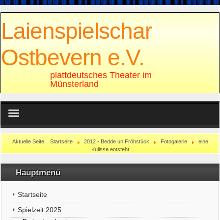
Laienspielschar
Ostbevern e.V.
plattdeutsches Theater im
Münsterland
Sonstiges
Aktuelle Seite:
Startseite
2012 - Bedde un Fröhstück
Fotogalerie
eine
Kulisse entsteht
Rechtliches
Hauptmenü
Startseite
Spielzeit 2025