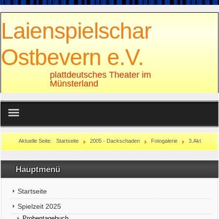
Laienspielschar
Ostbevern e.V.
plattdeutsches Theater im
Münsterland
Sonstiges
Aktuelle Seite:
Startseite
2005 - Dackschaden
Fotogalerie
3.Akt
Rechtliches
Hauptmenü
Startseite
Spielzeit 2025
Probentagebuch